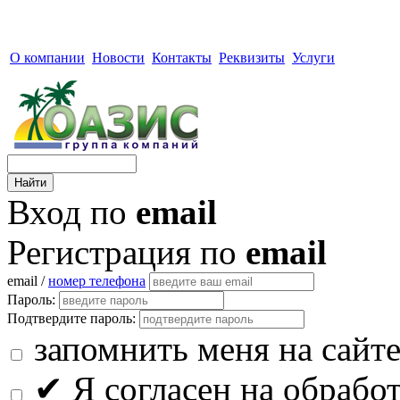
О компании
Новости
Контакты
Реквизиты
Услуги
Вход по
email
Регистрация по
email
email /
номер телефона
Пароль:
Подтвердите пароль:
запомнить меня на сайт
✔
Я согласен на обрабо