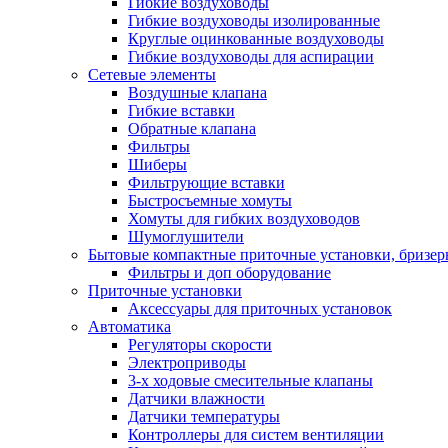
Гибкие воздуховоды
Гибкие воздуховоды изолированные
Круглые оцинкованные воздуховоды
Гибкие воздуховоды для аспирации
Сетевые элементы
Воздушные клапана
Гибкие вставки
Обратные клапана
Фильтры
Шиберы
Фильтрующие вставки
Быстросъемные хомуты
Хомуты для гибких воздуховодов
Шумоглушители
Бытовые компактные приточные установки, бризе
Фильтры и доп оборудование
Приточные установки
Аксессуары для приточных установок
Автоматика
Регуляторы скорости
Электроприводы
3-х ходовые смесительные клапаны
Датчики влажности
Датчики температуры
Контроллеры для систем вентиляции