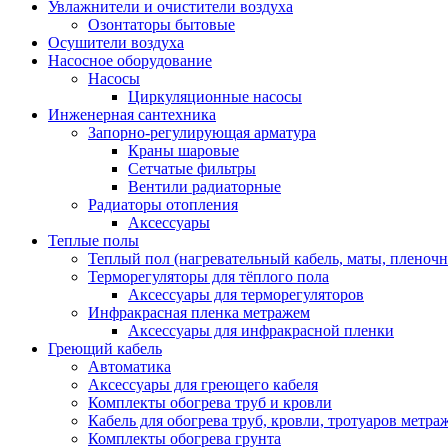
Увлажнители и очистители воздуха
Озонтаторы бытовые
Осушители воздуха
Насосное оборудование
Насосы
Циркуляционные насосы
Инженерная сантехника
Запорно-регулирующая арматура
Краны шаровые
Сетчатые фильтры
Вентили радиаторные
Радиаторы отопления
Аксессуары
Теплые полы
Теплый пол (нагревательный кабель, маты, пленоч
Терморегуляторы для тёплого пола
Аксессуары для терморегуляторов
Инфракрасная пленка метражем
Аксессуары для инфракрасной пленки
Греющий кабель
Автоматика
Аксессуары для греющего кабеля
Комплекты обогрева труб и кровли
Кабель для обогрева труб, кровли, тротуаров метраж
Комплекты обогрева грунта