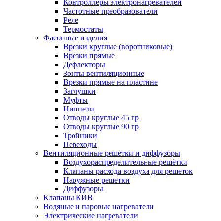
Контроллеры электронагревателей
Частотные преобразователи
Реле
Термостаты
Фасонные изделия
Врезки круглые (воротниковые)
Врезки прямые
Дефлекторы
Зонты вентиляционные
Врезки прямые на пластине
Заглушки
Муфты
Ниппели
Отводы круглые 45 гр
Отводы круглые 90 гр
Тройники
Переходы
Вентиляционные решетки и диффузоры
Воздухораспределительные решётки
Клапаны расхода воздуха для решеток
Наружные решетки
Диффузоры
Клапаны КИВ
Водяные и паровые нагреватели
Электрические нагреватели