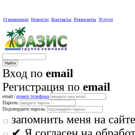
О компании
Новости
Контакты
Реквизиты
Услуги
Вход по
email
Регистрация по
email
email /
номер телефона
Пароль:
Подтвердите пароль:
запомнить меня на сайт
✔
Я согласен на обрабо