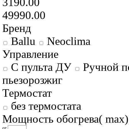
3190.00
49990.00
Бренд
Ballu
Neoclima
Управление
С пульта ДУ
Ручной п
пьезорозжиг
Термостат
без термостата
Мощность обогрева( max)
от