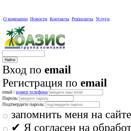
О компании
Новости
Контакты
Реквизиты
Услуги
Вход по
email
Регистрация по
email
email /
номер телефона
Пароль:
Подтвердите пароль:
запомнить меня на сайт
✔
Я согласен на обрабо