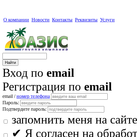
О компании
Новости
Контакты
Реквизиты
Услуги
Вход по
email
Регистрация по
email
email /
номер телефона
Пароль:
Подтвердите пароль:
запомнить меня на сайт
✔
Я согласен на обрабо