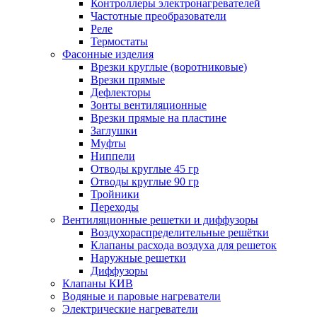
Контроллеры электронагревателей
Частотные преобразователи
Реле
Термостаты
Фасонные изделия
Врезки круглые (воротниковые)
Врезки прямые
Дефлекторы
Зонты вентиляционные
Врезки прямые на пластине
Заглушки
Муфты
Ниппели
Отводы круглые 45 гр
Отводы круглые 90 гр
Тройники
Переходы
Вентиляционные решетки и диффузоры
Воздухораспределительные решётки
Клапаны расхода воздуха для решеток
Наружные решетки
Диффузоры
Клапаны КИВ
Водяные и паровые нагреватели
Электрические нагреватели