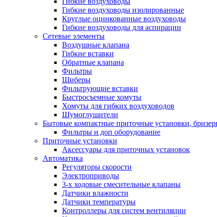
Гибкие воздуховоды
Гибкие воздуховоды изолированные
Круглые оцинкованные воздуховоды
Гибкие воздуховоды для аспирации
Сетевые элементы
Воздушные клапана
Гибкие вставки
Обратные клапана
Фильтры
Шиберы
Фильтрующие вставки
Быстросъемные хомуты
Хомуты для гибких воздуховодов
Шумоглушители
Бытовые компактные приточные установки, бризе
Фильтры и доп оборудование
Приточные установки
Аксессуары для приточных установок
Автоматика
Регуляторы скорости
Электроприводы
3-х ходовые смесительные клапаны
Датчики влажности
Датчики температуры
Контроллеры для систем вентиляции