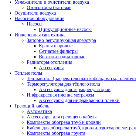
Увлажнители и очистители воздуха
Озонтаторы бытовые
Осушители воздуха
Насосное оборудование
Насосы
Циркуляционные насосы
Инженерная сантехника
Запорно-регулирующая арматура
Краны шаровые
Сетчатые фильтры
Вентили радиаторные
Радиаторы отопления
Аксессуары
Теплые полы
Теплый пол (нагревательный кабель, маты, пленоч
Терморегуляторы для тёплого пола
Аксессуары для терморегуляторов
Инфракрасная пленка метражем
Аксессуары для инфракрасной пленки
Греющий кабель
Автоматика
Аксессуары для греющего кабеля
Комплекты обогрева труб и кровли
Кабель для обогрева труб, кровли, тротуаров метраж
Комплекты обогрева грунта