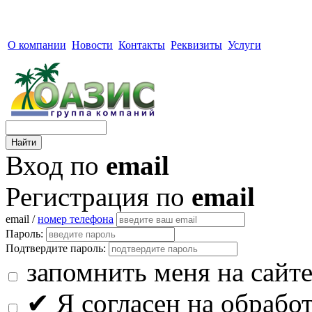
О компании
Новости
Контакты
Реквизиты
Услуги
Вход по
email
Регистрация по
email
email /
номер телефона
Пароль:
Подтвердите пароль:
запомнить меня на сайт
✔
Я согласен на обрабо