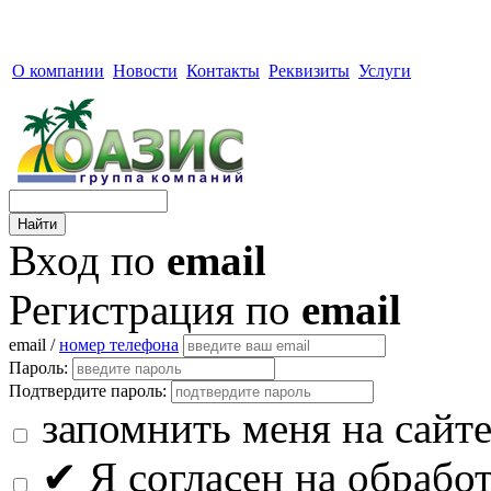
О компании
Новости
Контакты
Реквизиты
Услуги
Вход по
email
Регистрация по
email
email /
номер телефона
Пароль:
Подтвердите пароль:
запомнить меня на сайт
✔
Я согласен на обрабо