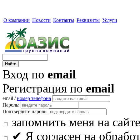
О компании
Новости
Контакты
Реквизиты
Услуги
Вход по
email
Регистрация по
email
email /
номер телефона
Пароль:
Подтвердите пароль:
запомнить меня на сайт
✔
Я согласен на обрабо