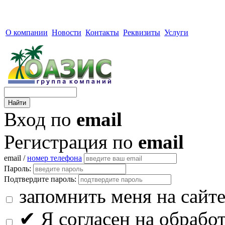
О компании
Новости
Контакты
Реквизиты
Услуги
Вход по
email
Регистрация по
email
email /
номер телефона
Пароль:
Подтвердите пароль:
запомнить меня на сайт
✔
Я согласен на обрабо