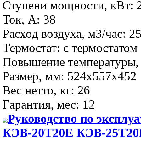
Ступени мощности, кВт
:
Ток, А
:
38
Расход воздуха, м3/час
:
2
Термостат
:
с термостатом
Повышение температуры,
Размер, мм
:
524х557х452
Вес нетто, кг
:
26
Гарантия, мес
:
12
Руководство по эксплу
КЭВ-20Т20Е КЭВ-25Т20