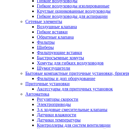
Гибкие воздуховоды
Гибкие воздуховоды изолированные
Круглые оцинкованные воздуховоды
Гибкие воздуховоды для аспирации
Сетевые элементы
Воздушные клапана
Гибкие вставки
Обратные клапана
Фильтры
Шиберы
Фильтрующие вставки
Быстросъемные хомуты
Хомуты для гибких воздуховодов
Шумоглушители
Бытовые компактные приточные установки, бризе
Фильтры и доп оборудование
Приточные установки
Аксессуары для приточных установок
Автоматика
Регуляторы скорости
Электроприводы
3-х ходовые смесительные клапаны
Датчики влажности
Датчики температуры
Контроллеры для систем вентиляции