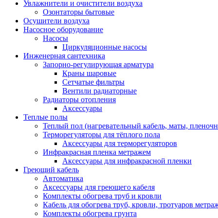
Увлажнители и очистители воздуха
Озонтаторы бытовые
Осушители воздуха
Насосное оборудование
Насосы
Циркуляционные насосы
Инженерная сантехника
Запорно-регулирующая арматура
Краны шаровые
Сетчатые фильтры
Вентили радиаторные
Радиаторы отопления
Аксессуары
Теплые полы
Теплый пол (нагревательный кабель, маты, пленоч
Терморегуляторы для тёплого пола
Аксессуары для терморегуляторов
Инфракрасная пленка метражем
Аксессуары для инфракрасной пленки
Греющий кабель
Автоматика
Аксессуары для греющего кабеля
Комплекты обогрева труб и кровли
Кабель для обогрева труб, кровли, тротуаров метраж
Комплекты обогрева грунта