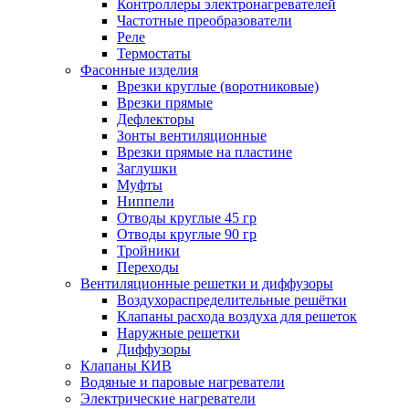
Контроллеры электронагревателей
Частотные преобразователи
Реле
Термостаты
Фасонные изделия
Врезки круглые (воротниковые)
Врезки прямые
Дефлекторы
Зонты вентиляционные
Врезки прямые на пластине
Заглушки
Муфты
Ниппели
Отводы круглые 45 гр
Отводы круглые 90 гр
Тройники
Переходы
Вентиляционные решетки и диффузоры
Воздухораспределительные решётки
Клапаны расхода воздуха для решеток
Наружные решетки
Диффузоры
Клапаны КИВ
Водяные и паровые нагреватели
Электрические нагреватели