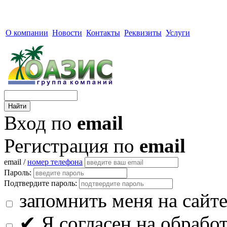
О компании
Новости
Контакты
Реквизиты
Услуги
Вход по
email
Регистрация по
email
email /
номер телефона
Пароль:
Подтвердите пароль:
запомнить меня на сайт
✔
Я согласен на обрабо