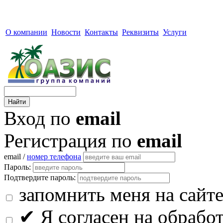
О компании
Новости
Контакты
Реквизиты
Услуги
Вход по
email
Регистрация по
email
email /
номер телефона
Пароль:
Подтвердите пароль:
запомнить меня на сайт
✔
Я согласен на обрабо