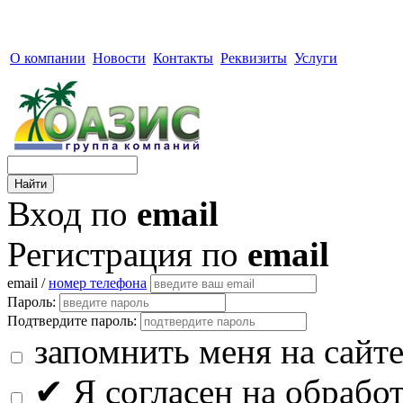
О компании
Новости
Контакты
Реквизиты
Услуги
Вход по
email
Регистрация по
email
email /
номер телефона
Пароль:
Подтвердите пароль:
запомнить меня на сайт
✔
Я согласен на обрабо