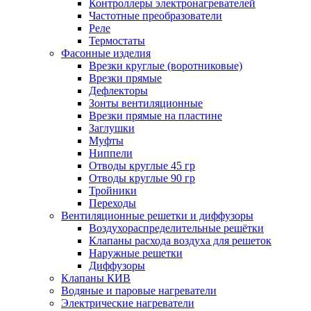
Контроллеры электронагревателей
Частотные преобразователи
Реле
Термостаты
Фасонные изделия
Врезки круглые (воротниковые)
Врезки прямые
Дефлекторы
Зонты вентиляционные
Врезки прямые на пластине
Заглушки
Муфты
Ниппели
Отводы круглые 45 гр
Отводы круглые 90 гр
Тройники
Переходы
Вентиляционные решетки и диффузоры
Воздухораспределительные решётки
Клапаны расхода воздуха для решеток
Наружные решетки
Диффузоры
Клапаны КИВ
Водяные и паровые нагреватели
Электрические нагреватели