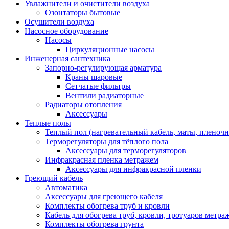
Увлажнители и очистители воздуха
Озонтаторы бытовые
Осушители воздуха
Насосное оборудование
Насосы
Циркуляционные насосы
Инженерная сантехника
Запорно-регулирующая арматура
Краны шаровые
Сетчатые фильтры
Вентили радиаторные
Радиаторы отопления
Аксессуары
Теплые полы
Теплый пол (нагревательный кабель, маты, пленоч
Терморегуляторы для тёплого пола
Аксессуары для терморегуляторов
Инфракрасная пленка метражем
Аксессуары для инфракрасной пленки
Греющий кабель
Автоматика
Аксессуары для греющего кабеля
Комплекты обогрева труб и кровли
Кабель для обогрева труб, кровли, тротуаров метраж
Комплекты обогрева грунта