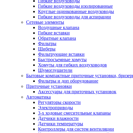
Гибкие воздуховоды
Гибкие воздуховоды изолированные
Круглые оцинкованные воздуховоды
Гибкие воздуховоды для аспирации
Сетевые элементы
Воздушные клапана
Гибкие вставки
Обратные клапана
Фильтры
Шиберы
Фильтрующие вставки
Быстросъемные хомуты
Хомуты для гибких воздуховодов
Шумоглушители
Бытовые компактные приточные установки, бризе
Фильтры и доп оборудование
Приточные установки
Аксессуары для приточных установок
Автоматика
Регуляторы скорости
Электроприводы
3-х ходовые смесительные клапаны
Датчики влажности
Датчики температуры
Контроллеры для систем вентиляции