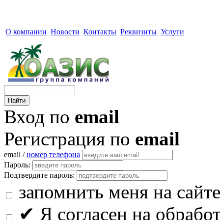
О компании
Новости
Контакты
Реквизиты
Услуги
Вход по
email
Регистрация по
email
email /
номер телефона
Пароль:
Подтвердите пароль:
запомнить меня на сайт
✔
Я согласен на обрабо