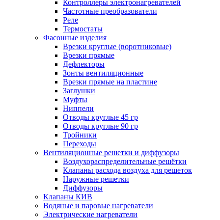
Контроллеры электронагревателей
Частотные преобразователи
Реле
Термостаты
Фасонные изделия
Врезки круглые (воротниковые)
Врезки прямые
Дефлекторы
Зонты вентиляционные
Врезки прямые на пластине
Заглушки
Муфты
Ниппели
Отводы круглые 45 гр
Отводы круглые 90 гр
Тройники
Переходы
Вентиляционные решетки и диффузоры
Воздухораспределительные решётки
Клапаны расхода воздуха для решеток
Наружные решетки
Диффузоры
Клапаны КИВ
Водяные и паровые нагреватели
Электрические нагреватели