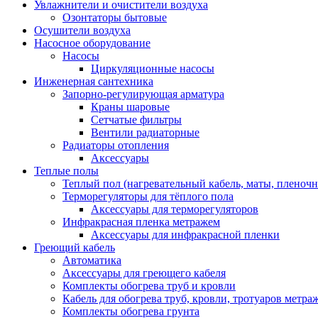
Увлажнители и очистители воздуха
Озонтаторы бытовые
Осушители воздуха
Насосное оборудование
Насосы
Циркуляционные насосы
Инженерная сантехника
Запорно-регулирующая арматура
Краны шаровые
Сетчатые фильтры
Вентили радиаторные
Радиаторы отопления
Аксессуары
Теплые полы
Теплый пол (нагревательный кабель, маты, пленоч
Терморегуляторы для тёплого пола
Аксессуары для терморегуляторов
Инфракрасная пленка метражем
Аксессуары для инфракрасной пленки
Греющий кабель
Автоматика
Аксессуары для греющего кабеля
Комплекты обогрева труб и кровли
Кабель для обогрева труб, кровли, тротуаров метраж
Комплекты обогрева грунта