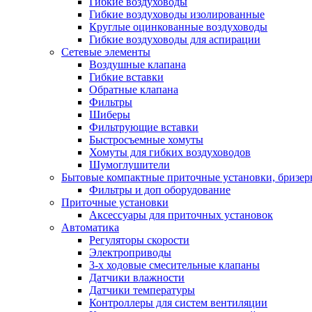
Гибкие воздуховоды
Гибкие воздуховоды изолированные
Круглые оцинкованные воздуховоды
Гибкие воздуховоды для аспирации
Сетевые элементы
Воздушные клапана
Гибкие вставки
Обратные клапана
Фильтры
Шиберы
Фильтрующие вставки
Быстросъемные хомуты
Хомуты для гибких воздуховодов
Шумоглушители
Бытовые компактные приточные установки, бризе
Фильтры и доп оборудование
Приточные установки
Аксессуары для приточных установок
Автоматика
Регуляторы скорости
Электроприводы
3-х ходовые смесительные клапаны
Датчики влажности
Датчики температуры
Контроллеры для систем вентиляции