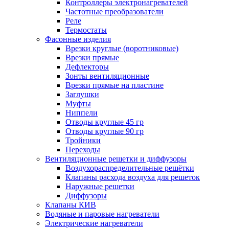
Контроллеры электронагревателей
Частотные преобразователи
Реле
Термостаты
Фасонные изделия
Врезки круглые (воротниковые)
Врезки прямые
Дефлекторы
Зонты вентиляционные
Врезки прямые на пластине
Заглушки
Муфты
Ниппели
Отводы круглые 45 гр
Отводы круглые 90 гр
Тройники
Переходы
Вентиляционные решетки и диффузоры
Воздухораспределительные решётки
Клапаны расхода воздуха для решеток
Наружные решетки
Диффузоры
Клапаны КИВ
Водяные и паровые нагреватели
Электрические нагреватели