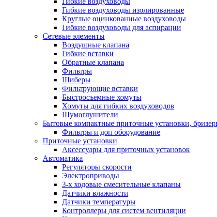
Гибкие воздуховоды
Гибкие воздуховоды изолированные
Круглые оцинкованные воздуховоды
Гибкие воздуховоды для аспирации
Сетевые элементы
Воздушные клапана
Гибкие вставки
Обратные клапана
Фильтры
Шиберы
Фильтрующие вставки
Быстросъемные хомуты
Хомуты для гибких воздуховодов
Шумоглушители
Бытовые компактные приточные установки, бризе
Фильтры и доп оборудование
Приточные установки
Аксессуары для приточных установок
Автоматика
Регуляторы скорости
Электроприводы
3-х ходовые смесительные клапаны
Датчики влажности
Датчики температуры
Контроллеры для систем вентиляции