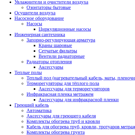
Увлажнители и очистители воздуха
Озонтаторы бытовые
Осушители воздуха
Насосное оборудование
Насосы
Циркуляционные насосы
Инженерная сантехника
Запорно-регулирующая арматура
Краны шаровые
Сетчатые фильтры
Вентили радиаторные
Радиаторы отопления
Аксессуары
Теплые полы
Теплый пол (нагревательный кабель, маты, пленоч
Терморегуляторы для тёплого пола
Аксессуары для терморегуляторов
Инфракрасная пленка метражем
Аксессуары для инфракрасной пленки
Греющий кабель
Автоматика
Аксессуары для греющего кабеля
Комплекты обогрева труб и кровли
Кабель для обогрева труб, кровли, тротуаров метраж
Комплекты обогрева грунта