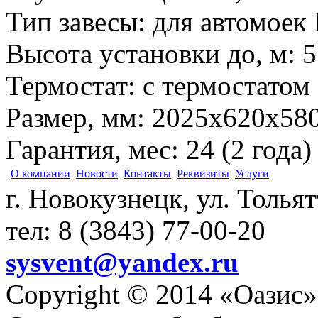
Тип завесы
:
для автомоек 
Высота установки до, м
:
5
Термостат
:
с термостатом
Размер, мм
:
2025х620х58
Гарантия, мес
:
24 (2 года)
О компании
Новости
Контакты
Реквизиты
Услуги
г. Новокузнецк, ул. Толья
тел: 8 (3843) 77-00-20
sysvent@yandex.ru
Copyright © 2014 «Оазис»