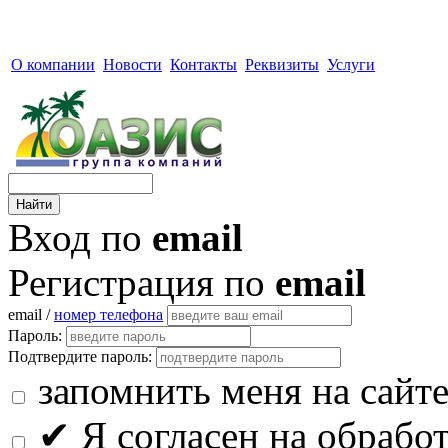
О компании
Новости
Контакты
Реквизиты
Услуги
Вход по
email
Регистрация по
email
email /
номер телефона
Пароль:
Подтвердите пароль:
запомнить меня на сайт
✔
Я согласен на обрабо