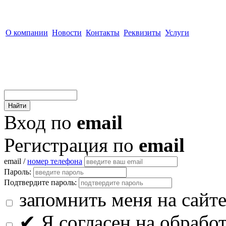
О компании
Новости
Контакты
Реквизиты
Услуги
Вход по
email
Регистрация по
email
email /
номер телефона
Пароль:
Подтвердите пароль:
запомнить меня на сайт
✔
Я согласен на обрабо