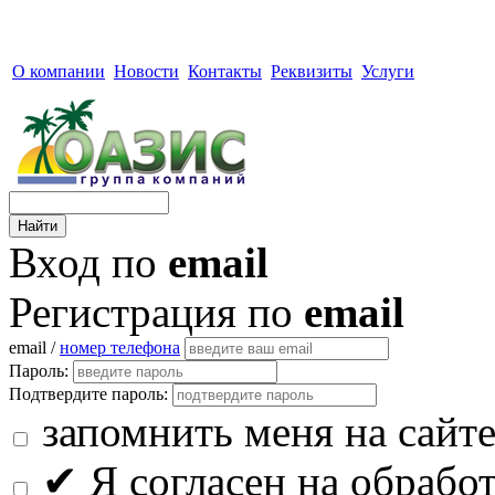
О компании
Новости
Контакты
Реквизиты
Услуги
Вход по
email
Регистрация по
email
email /
номер телефона
Пароль:
Подтвердите пароль:
запомнить меня на сайт
✔
Я согласен на обрабо