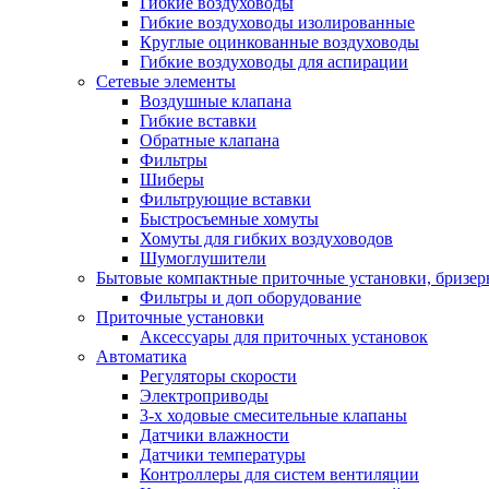
Гибкие воздуховоды
Гибкие воздуховоды изолированные
Круглые оцинкованные воздуховоды
Гибкие воздуховоды для аспирации
Сетевые элементы
Воздушные клапана
Гибкие вставки
Обратные клапана
Фильтры
Шиберы
Фильтрующие вставки
Быстросъемные хомуты
Хомуты для гибких воздуховодов
Шумоглушители
Бытовые компактные приточные установки, бризе
Фильтры и доп оборудование
Приточные установки
Аксессуары для приточных установок
Автоматика
Регуляторы скорости
Электроприводы
3-х ходовые смесительные клапаны
Датчики влажности
Датчики температуры
Контроллеры для систем вентиляции