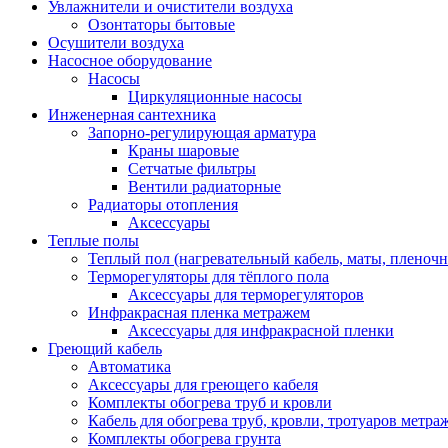
Увлажнители и очистители воздуха
Озонтаторы бытовые
Осушители воздуха
Насосное оборудование
Насосы
Циркуляционные насосы
Инженерная сантехника
Запорно-регулирующая арматура
Краны шаровые
Сетчатые фильтры
Вентили радиаторные
Радиаторы отопления
Аксессуары
Теплые полы
Теплый пол (нагревательный кабель, маты, пленоч
Терморегуляторы для тёплого пола
Аксессуары для терморегуляторов
Инфракрасная пленка метражем
Аксессуары для инфракрасной пленки
Греющий кабель
Автоматика
Аксессуары для греющего кабеля
Комплекты обогрева труб и кровли
Кабель для обогрева труб, кровли, тротуаров метраж
Комплекты обогрева грунта