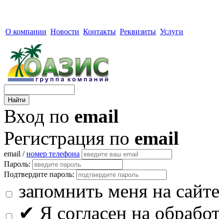
О компании
Новости
Контакты
Реквизиты
Услуги
Вход по
email
Регистрация по
email
email /
номер телефона
Пароль:
Подтвердите пароль:
запомнить меня на сайт
✔
Я согласен на обрабо