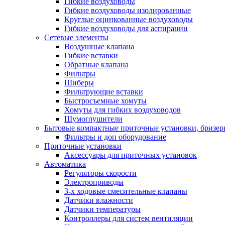
Гибкие воздуховоды
Гибкие воздуховоды изолированные
Круглые оцинкованные воздуховоды
Гибкие воздуховоды для аспирации
Сетевые элементы
Воздушные клапана
Гибкие вставки
Обратные клапана
Фильтры
Шиберы
Фильтрующие вставки
Быстросъемные хомуты
Хомуты для гибких воздуховодов
Шумоглушители
Бытовые компактные приточные установки, бризе
Фильтры и доп оборудование
Приточные установки
Аксессуары для приточных установок
Автоматика
Регуляторы скорости
Электроприводы
3-х ходовые смесительные клапаны
Датчики влажности
Датчики температуры
Контроллеры для систем вентиляции