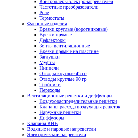
Контроллеры электронагревателей
Частотные преобразователи
Реле
Термостаты
Фасонные изделия
Врезки круглые (воротниковые)
Врезки прямые
Дефлекторы
Зонты вентиляционные
Врезки прямые на пластине
Заглушки
Муфты
Ниппели
Отводы круглые 45 гр
Отводы круглые 90 гр
Тройники
Переходы
Вентиляционные решетки и диффузоры
Воздухораспределительные решётки
Клапаны расхода воздуха для решеток
Наружные решетки
Диффузоры
Клапаны КИВ
Водяные и паровые нагреватели
Электрические нагреватели