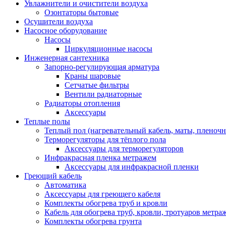
Увлажнители и очистители воздуха
Озонтаторы бытовые
Осушители воздуха
Насосное оборудование
Насосы
Циркуляционные насосы
Инженерная сантехника
Запорно-регулирующая арматура
Краны шаровые
Сетчатые фильтры
Вентили радиаторные
Радиаторы отопления
Аксессуары
Теплые полы
Теплый пол (нагревательный кабель, маты, пленоч
Терморегуляторы для тёплого пола
Аксессуары для терморегуляторов
Инфракрасная пленка метражем
Аксессуары для инфракрасной пленки
Греющий кабель
Автоматика
Аксессуары для греющего кабеля
Комплекты обогрева труб и кровли
Кабель для обогрева труб, кровли, тротуаров метраж
Комплекты обогрева грунта