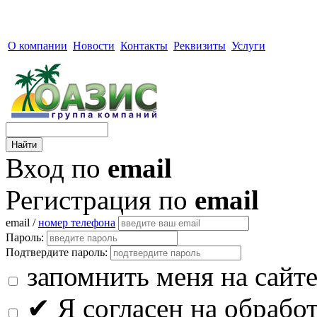
О компании
Новости
Контакты
Реквизиты
Услуги
Вход по
email
Регистрация по
email
email /
номер телефона
Пароль:
Подтвердите пароль:
запомнить меня на сайт
✔
Я согласен на обрабо