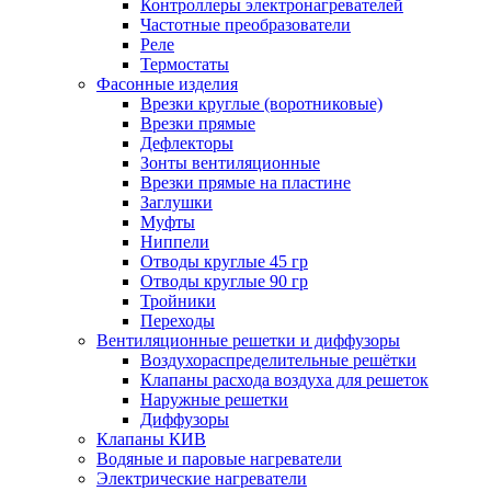
Контроллеры электронагревателей
Частотные преобразователи
Реле
Термостаты
Фасонные изделия
Врезки круглые (воротниковые)
Врезки прямые
Дефлекторы
Зонты вентиляционные
Врезки прямые на пластине
Заглушки
Муфты
Ниппели
Отводы круглые 45 гр
Отводы круглые 90 гр
Тройники
Переходы
Вентиляционные решетки и диффузоры
Воздухораспределительные решётки
Клапаны расхода воздуха для решеток
Наружные решетки
Диффузоры
Клапаны КИВ
Водяные и паровые нагреватели
Электрические нагреватели