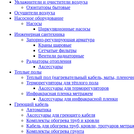
Увлажнители и очистители воздуха
Озонтаторы бытовые
Осушители воздуха
Насосное оборудование
Насосы
Циркуляционные насосы
Инженерная сантехника
Запорно-регулирующая арматура
Краны шаровые
Сетчатые фильтры
Вентили радиаторные
Радиаторы отопления
Аксессуары
Теплые полы
Теплый пол (нагревательный кабель, маты, пленоч
Терморегуляторы для тёплого пола
Аксессуары для терморегуляторов
Инфракрасная пленка метражем
Аксессуары для инфракрасной пленки
Греющий кабель
Автоматика
Аксессуары для греющего кабеля
Комплекты обогрева труб и кровли
Кабель для обогрева труб, кровли, тротуаров метраж
Комплекты обогрева грунта