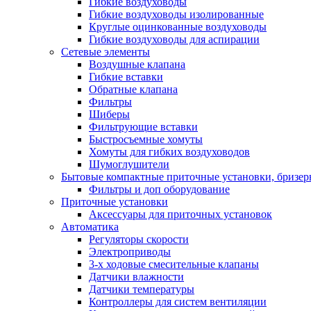
Гибкие воздуховоды
Гибкие воздуховоды изолированные
Круглые оцинкованные воздуховоды
Гибкие воздуховоды для аспирации
Сетевые элементы
Воздушные клапана
Гибкие вставки
Обратные клапана
Фильтры
Шиберы
Фильтрующие вставки
Быстросъемные хомуты
Хомуты для гибких воздуховодов
Шумоглушители
Бытовые компактные приточные установки, бризе
Фильтры и доп оборудование
Приточные установки
Аксессуары для приточных установок
Автоматика
Регуляторы скорости
Электроприводы
3-х ходовые смесительные клапаны
Датчики влажности
Датчики температуры
Контроллеры для систем вентиляции