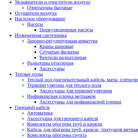
Увлажнители и очистители воздуха
Озонтаторы бытовые
Осушители воздуха
Насосное оборудование
Насосы
Циркуляционные насосы
Инженерная сантехника
Запорно-регулирующая арматура
Краны шаровые
Сетчатые фильтры
Вентили радиаторные
Радиаторы отопления
Аксессуары
Теплые полы
Теплый пол (нагревательный кабель, маты, пленоч
Терморегуляторы для тёплого пола
Аксессуары для терморегуляторов
Инфракрасная пленка метражем
Аксессуары для инфракрасной пленки
Греющий кабель
Автоматика
Аксессуары для греющего кабеля
Комплекты обогрева труб и кровли
Кабель для обогрева труб, кровли, тротуаров метраж
Комплекты обогрева грунта