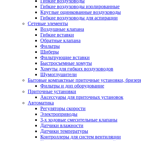
Гибкие воздуховоды
Гибкие воздуховоды изолированные
Круглые оцинкованные воздуховоды
Гибкие воздуховоды для аспирации
Сетевые элементы
Воздушные клапана
Гибкие вставки
Обратные клапана
Фильтры
Шиберы
Фильтрующие вставки
Быстросъемные хомуты
Хомуты для гибких воздуховодов
Шумоглушители
Бытовые компактные приточные установки, бризе
Фильтры и доп оборудование
Приточные установки
Аксессуары для приточных установок
Автоматика
Регуляторы скорости
Электроприводы
3-х ходовые смесительные клапаны
Датчики влажности
Датчики температуры
Контроллеры для систем вентиляции