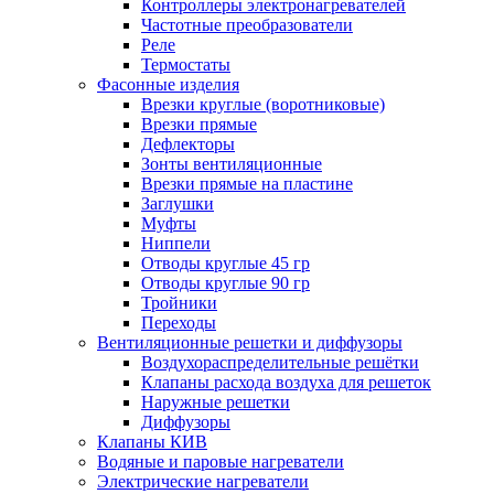
Контроллеры электронагревателей
Частотные преобразователи
Реле
Термостаты
Фасонные изделия
Врезки круглые (воротниковые)
Врезки прямые
Дефлекторы
Зонты вентиляционные
Врезки прямые на пластине
Заглушки
Муфты
Ниппели
Отводы круглые 45 гр
Отводы круглые 90 гр
Тройники
Переходы
Вентиляционные решетки и диффузоры
Воздухораспределительные решётки
Клапаны расхода воздуха для решеток
Наружные решетки
Диффузоры
Клапаны КИВ
Водяные и паровые нагреватели
Электрические нагреватели