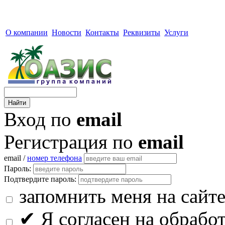
О компании
Новости
Контакты
Реквизиты
Услуги
Вход по
email
Регистрация по
email
email /
номер телефона
Пароль:
Подтвердите пароль:
запомнить меня на сайт
✔
Я согласен на обрабо