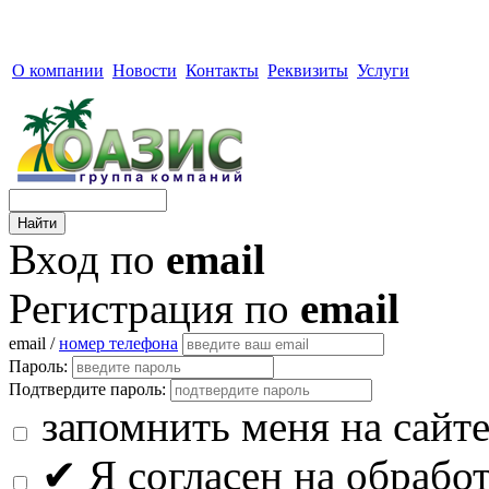
О компании
Новости
Контакты
Реквизиты
Услуги
Вход по
email
Регистрация по
email
email /
номер телефона
Пароль:
Подтвердите пароль:
запомнить меня на сайт
✔
Я согласен на обрабо