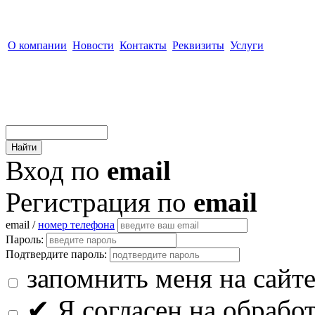
О компании
Новости
Контакты
Реквизиты
Услуги
Вход по
email
Регистрация по
email
email /
номер телефона
Пароль:
Подтвердите пароль:
запомнить меня на сайт
✔
Я согласен на обрабо