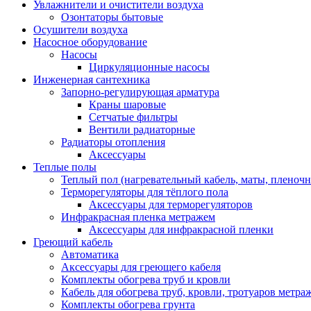
Увлажнители и очистители воздуха
Озонтаторы бытовые
Осушители воздуха
Насосное оборудование
Насосы
Циркуляционные насосы
Инженерная сантехника
Запорно-регулирующая арматура
Краны шаровые
Сетчатые фильтры
Вентили радиаторные
Радиаторы отопления
Аксессуары
Теплые полы
Теплый пол (нагревательный кабель, маты, пленоч
Терморегуляторы для тёплого пола
Аксессуары для терморегуляторов
Инфракрасная пленка метражем
Аксессуары для инфракрасной пленки
Греющий кабель
Автоматика
Аксессуары для греющего кабеля
Комплекты обогрева труб и кровли
Кабель для обогрева труб, кровли, тротуаров метраж
Комплекты обогрева грунта