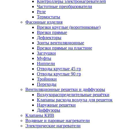
Контроллеры электронагревателей
Частотные преобразователи
Реле
Термостаты
Фасонные изделия
Врезки круглые (воротниковые)
Врезки прямые
Дефлекторы
Зонты вентиляционные
Врезки прямые на пластине
Заглушки
Муфты
Ниппели
Отводы круглые 45 гр
Отводы круглые 90 гр
Тройники
Переходы
Вентиляционные решетки и диффузоры
Воздухораспределительные решётки
Клапаны расхода воздуха для решеток
Наружные решетки
Диффузоры
Клапаны КИВ
Водяные и паровые нагреватели
Электрические нагреватели