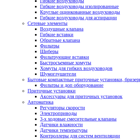
Гибкие воздуховоды
Гибкие воздуховоды изолированные
Круглые оцинкованные воздуховоды
Гибкие воздуховоды для аспирации
Сетевые элементы
Воздушные клапана
Гибкие вставки
Обратные клапана
Фильтры
Шиберы
Фильтрующие вставки
Быстросъемные хомуты
Хомуты для гибких воздуховодов
Шумоглушители
Бытовые компактные приточные установки, бризе
Фильтры и доп оборудование
Приточные установки
Аксессуары для приточных установок
Автоматика
Регуляторы скорости
Электроприводы
3-х ходовые смесительные клапаны
Датчики влажности
Датчики температуры
Контроллеры для систем вентиляции