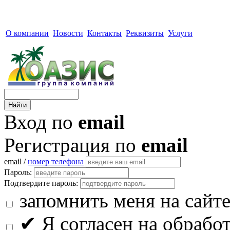
О компании
Новости
Контакты
Реквизиты
Услуги
Вход по
email
Регистрация по
email
email /
номер телефона
Пароль:
Подтвердите пароль:
запомнить меня на сайт
✔
Я согласен на обрабо