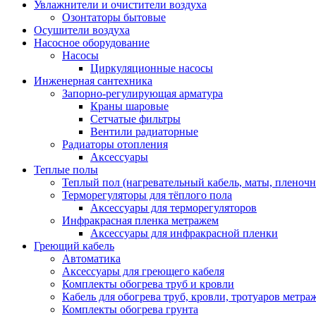
Увлажнители и очистители воздуха
Озонтаторы бытовые
Осушители воздуха
Насосное оборудование
Насосы
Циркуляционные насосы
Инженерная сантехника
Запорно-регулирующая арматура
Краны шаровые
Сетчатые фильтры
Вентили радиаторные
Радиаторы отопления
Аксессуары
Теплые полы
Теплый пол (нагревательный кабель, маты, пленоч
Терморегуляторы для тёплого пола
Аксессуары для терморегуляторов
Инфракрасная пленка метражем
Аксессуары для инфракрасной пленки
Греющий кабель
Автоматика
Аксессуары для греющего кабеля
Комплекты обогрева труб и кровли
Кабель для обогрева труб, кровли, тротуаров метраж
Комплекты обогрева грунта