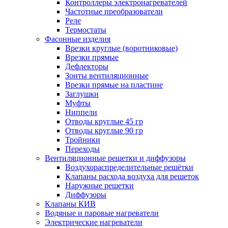
Контроллеры электронагревателей
Частотные преобразователи
Реле
Термостаты
Фасонные изделия
Врезки круглые (воротниковые)
Врезки прямые
Дефлекторы
Зонты вентиляционные
Врезки прямые на пластине
Заглушки
Муфты
Ниппели
Отводы круглые 45 гр
Отводы круглые 90 гр
Тройники
Переходы
Вентиляционные решетки и диффузоры
Воздухораспределительные решётки
Клапаны расхода воздуха для решеток
Наружные решетки
Диффузоры
Клапаны КИВ
Водяные и паровые нагреватели
Электрические нагреватели