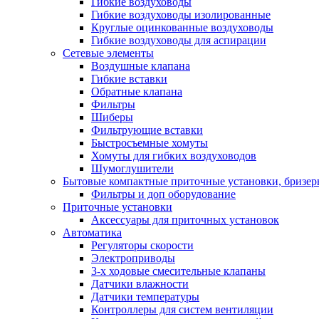
Гибкие воздуховоды
Гибкие воздуховоды изолированные
Круглые оцинкованные воздуховоды
Гибкие воздуховоды для аспирации
Сетевые элементы
Воздушные клапана
Гибкие вставки
Обратные клапана
Фильтры
Шиберы
Фильтрующие вставки
Быстросъемные хомуты
Хомуты для гибких воздуховодов
Шумоглушители
Бытовые компактные приточные установки, бризе
Фильтры и доп оборудование
Приточные установки
Аксессуары для приточных установок
Автоматика
Регуляторы скорости
Электроприводы
3-х ходовые смесительные клапаны
Датчики влажности
Датчики температуры
Контроллеры для систем вентиляции