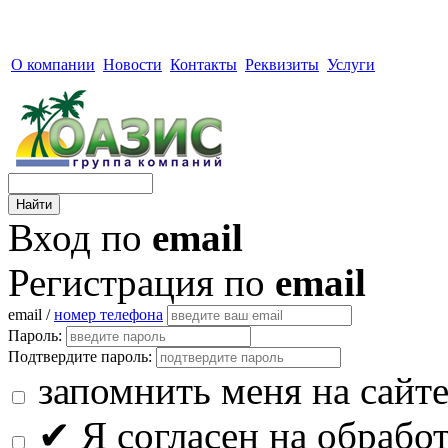
О компании
Новости
Контакты
Реквизиты
Услуги
Вход по
email
Регистрация по
email
email /
номер телефона
Пароль:
Подтвердите пароль:
запомнить меня на сайт
✔
Я согласен на обрабо