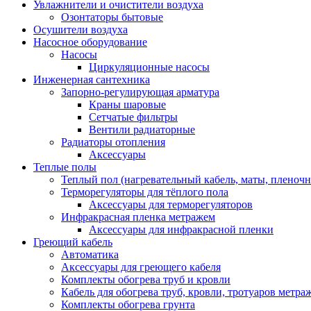
Увлажнители и очистители воздуха
Озонтаторы бытовые
Осушители воздуха
Насосное оборудование
Насосы
Циркуляционные насосы
Инженерная сантехника
Запорно-регулирующая арматура
Краны шаровые
Сетчатые фильтры
Вентили радиаторные
Радиаторы отопления
Аксессуары
Теплые полы
Теплый пол (нагревательный кабель, маты, пленоч
Терморегуляторы для тёплого пола
Аксессуары для терморегуляторов
Инфракрасная пленка метражем
Аксессуары для инфракрасной пленки
Греющий кабель
Автоматика
Аксессуары для греющего кабеля
Комплекты обогрева труб и кровли
Кабель для обогрева труб, кровли, тротуаров метраж
Комплекты обогрева грунта