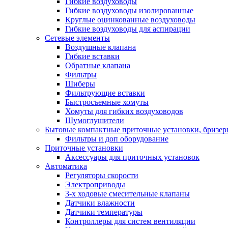
Гибкие воздуховоды
Гибкие воздуховоды изолированные
Круглые оцинкованные воздуховоды
Гибкие воздуховоды для аспирации
Сетевые элементы
Воздушные клапана
Гибкие вставки
Обратные клапана
Фильтры
Шиберы
Фильтрующие вставки
Быстросъемные хомуты
Хомуты для гибких воздуховодов
Шумоглушители
Бытовые компактные приточные установки, бризе
Фильтры и доп оборудование
Приточные установки
Аксессуары для приточных установок
Автоматика
Регуляторы скорости
Электроприводы
3-х ходовые смесительные клапаны
Датчики влажности
Датчики температуры
Контроллеры для систем вентиляции