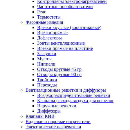
Контроллеры электронагревателей
Частотные преобразователи
Реле
Термостаты
Фасонные изделия
Врезки круглые (воротниковые)
Врезки прямые
Дефлекторы
Зонты вентиляционные
Врезки прямые на пластине
Заглушки
Муфты
Ниппели
Отводы круглые 45 гр
Отводы круглые 90 гр
Тройники
Переходы
Вентиляционные решетки и диффузоры
Воздухораспределительные решётки
Клапаны расхода воздуха для решеток
Наружные решетки
Диффузоры
Клапаны КИВ
Водяные и паровые нагреватели
Электрические нагреватели