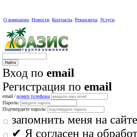
О компании
Новости
Контакты
Реквизиты
Услуги
Вход по
email
Регистрация по
email
email /
номер телефона
Пароль:
Подтвердите пароль:
запомнить меня на сайт
✔
Я согласен на обрабо