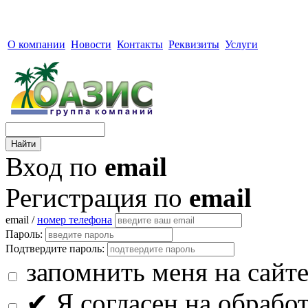
О компании
Новости
Контакты
Реквизиты
Услуги
Вход по
email
Регистрация по
email
email /
номер телефона
Пароль:
Подтвердите пароль:
запомнить меня на сайт
✔
Я согласен на обрабо