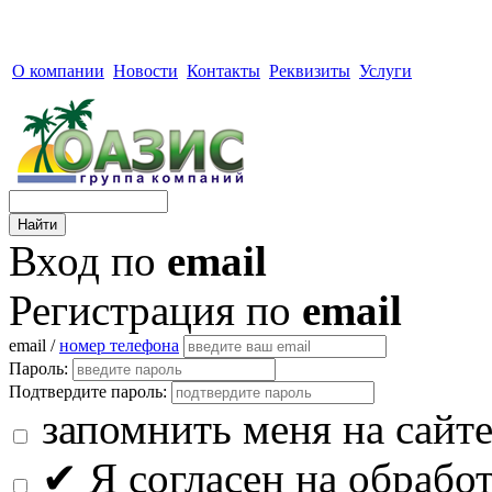
О компании
Новости
Контакты
Реквизиты
Услуги
Вход по
email
Регистрация по
email
email /
номер телефона
Пароль:
Подтвердите пароль:
запомнить меня на сайт
✔
Я согласен на обрабо