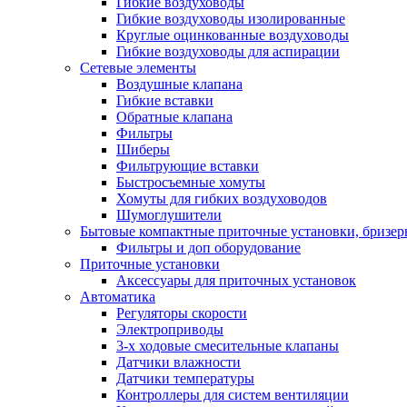
Гибкие воздуховоды
Гибкие воздуховоды изолированные
Круглые оцинкованные воздуховоды
Гибкие воздуховоды для аспирации
Сетевые элементы
Воздушные клапана
Гибкие вставки
Обратные клапана
Фильтры
Шиберы
Фильтрующие вставки
Быстросъемные хомуты
Хомуты для гибких воздуховодов
Шумоглушители
Бытовые компактные приточные установки, бризе
Фильтры и доп оборудование
Приточные установки
Аксессуары для приточных установок
Автоматика
Регуляторы скорости
Электроприводы
3-х ходовые смесительные клапаны
Датчики влажности
Датчики температуры
Контроллеры для систем вентиляции