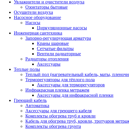
Увлажнители и очистители воздуха
Озонтаторы бытовые
Осушители воздуха
Насосное оборудование
Насосы
Циркуляционные насосы
Инженерная сантехника
Запорно-регулирующая арматура
Краны шаровые
Сетчатые фильтры
Вентили радиаторные
Радиаторы отопления
Аксессуары
Теплые полы
Теплый пол (нагревательный кабель, маты, пленоч
Терморегуляторы для тёплого пола
Аксессуары для терморегуляторов
Инфракрасная пленка метражем
Аксессуары для инфракрасной пленки
Греющий кабель
Автоматика
Аксессуары для греющего кабеля
Комплекты обогрева труб и кровли
Кабель для обогрева труб, кровли, тротуаров метраж
Комплекты обогрева грунта