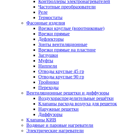
Контроллеры электронагревателей
Частотные преобразователи
Реле
Термостаты
Фасонные изделия
Врезки круглые (воротниковые)
Врезки прямые
Дефлекторы
Зонты вентиляционные
Врезки прямые на пластине
Заглушки
Муфты
Ниппели
Отводы круглые 45 гр
Отводы круглые 90 гр
Тройники
Переходы
Вентиляционные решетки и диффузоры
Воздухораспределительные решётки
Клапаны расхода воздуха для решеток
Наружные решетки
Диффузоры
Клапаны КИВ
Водяные и паровые нагреватели
Электрические нагреватели