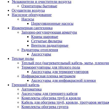
Увлажнители и очистители воздуха
Озонтаторы бытовые
Осушители воздуха
Насосное оборудование
Насосы
Циркуляционные насосы
Инженерная сантехника
Запорно-регулирующая арматура
Краны шаровые
Сетчатые фильтры
Вентили радиаторные
Радиаторы отопления
Аксессуары
Теплые полы
Теплый пол (нагревательный кабель, маты, пленоч
Терморегуляторы для тёплого пола
Аксессуары для терморегуляторов
Инфракрасная пленка метражем
Аксессуары для инфракрасной пленки
Греющий кабель
Автоматика
Аксессуары для греющего кабеля
Комплекты обогрева труб и кровли
Кабель для обогрева труб, кровли, тротуаров метраж
Комплекты обогрева грунта