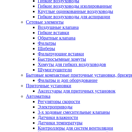
Гибкие воздуховоды
Гибкие воздуховоды изолированные
Круглые оцинкованные воздуховоды
Гибкие воздуховоды для аспирации
Сетевые элементы
Воздушные клапана
Гибкие вставки
Обратные клапана
Фильтры
Шиберы
Фильтрующие вставки
Быстросъемные хомуты
Хомуты для гибких воздуховодов
Шумоглушители
Бытовые компактные приточные установки, бризе
Фильтры и доп оборудование
Приточные установки
Аксессуары для приточных установок
Автоматика
Регуляторы скорости
Электроприводы
3-х ходовые смесительные клапаны
Датчики влажности
Датчики температуры
Контроллеры для систем вентиляции