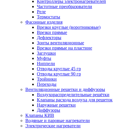
Контроллеры электронагревателей
Частотные преобразователи
Реле
Термостаты
Фасонные изделия
Врезки круглые (воротниковые)
Врезки прямые
Дефлекторы
Зонты вентиляционные
Врезки прямые на пластине
Заглушки
Муфты
Ниппели
Отводы круглые 45 гр
Отводы круглые 90 гр
Тройники
Переходы
Вентиляционные решетки и диффузоры
Воздухораспределительные решётки
Клапаны расхода воздуха для решеток
Наружные решетки
Диффузоры
Клапаны КИВ
Водяные и паровые нагреватели
Электрические нагреватели