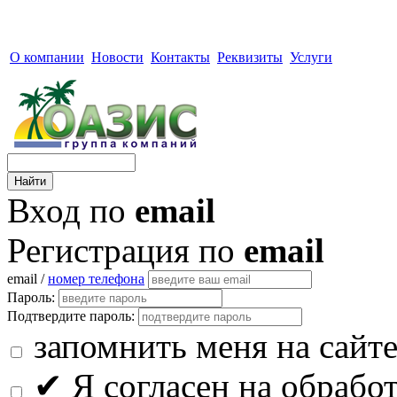
О компании
Новости
Контакты
Реквизиты
Услуги
Вход по
email
Регистрация по
email
email /
номер телефона
Пароль:
Подтвердите пароль:
запомнить меня на сайт
✔
Я согласен на обрабо