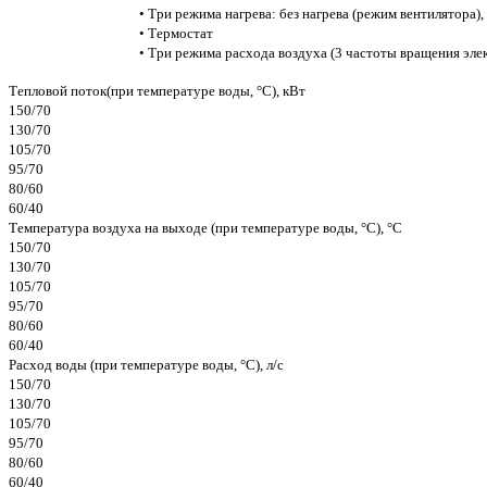
• Три режима нагрева: без нагрева (режим вентилятора)
• Термостат
• Три режима расхода воздуха (3 частоты вращения эле
Тепловой поток(при температуре воды, °С), кВт
150/70
130/70
105/70
95/70
80/60
60/40
Температура воздуха на выходе (при температуре воды, °С), °С
150/70
130/70
105/70
95/70
80/60
60/40
Расход воды (при температуре воды, °С), л/с
150/70
130/70
105/70
95/70
80/60
60/40