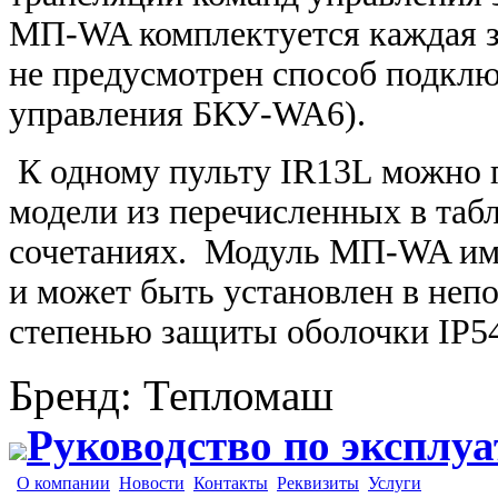
МП-WA комплектуется каждая з
не предусмотрен способ подклю
управления БКУ-WA6).
К одному пульту IR13L можно 
модели из перечисленных в таб
сочетаниях. Модуль МП-WA име
и может быть установлен в непо
степенью защиты оболочки IP54
Бренд
:
Тепломаш
Руководство по эксплу
О компании
Новости
Контакты
Реквизиты
Услуги