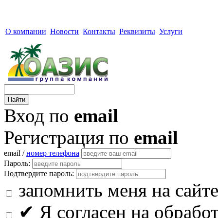
О компании
Новости
Контакты
Реквизиты
Услуги
Вход по
email
Регистрация по
email
email /
номер телефона
Пароль:
Подтвердите пароль:
запомнить меня на сайт
✔
Я согласен на обрабо