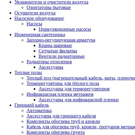
Увлажнители и очистители воздуха
Озонтаторы бытовые
Осушители воздуха
Насосное оборудование
Насосы
Циркуляционные насосы
Инженерная сантехника
Запорно-регулирующая арматура
Краны шаровые
Сетчатые фильтры
Вентили радиаторные
Радиаторы отопления
Аксессуары
Теплые полы
Теплый пол (нагревательный кабель, маты, пленоч
Терморегуляторы для тёплого пола
Аксессуары для терморегуляторов
Инфракрасная пленка метражем
Аксессуары для инфракрасной пленки
Греющий кабель
Автоматика
Аксессуары для греющего кабеля
Комплекты обогрева труб и кровли
Кабель для обогрева труб, кровли, тротуаров метраж
Комплекты обогрева грунта