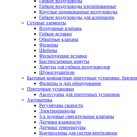
Гибкие воздуховоды
Гибкие воздуховоды изолированные
Круглые оцинкованные воздуховоды
Гибкие воздуховоды для аспирации
Сетевые элементы
Воздушные клапана
Гибкие вставки
Обратные клапана
Фильтры
Шиберы
Фильтрующие вставки
Быстросъемные хомуты
Хомуты для гибких воздуховодов
Шумоглушители
Бытовые компактные приточные установки, бризе
Фильтры и доп оборудование
Приточные установки
Аксессуары для приточных установок
Автоматика
Регуляторы скорости
Электроприводы
3-х ходовые смесительные клапаны
Датчики влажности
Датчики температуры
Контроллеры для систем вентиляции