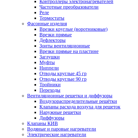
Контроллеры электронагревателей
Частотные преобразователи
Реле
Термостаты
Фасонные изделия
Врезки круглые (воротниковые)
Врезки прямые
Дефлекторы
Зонты вентиляционные
Врезки прямые на пластине
Заглушки
Муфты
Ниппели
Отводы круглые 45 гр
Отводы круглые 90 гр
Тройники
Переходы
Вентиляционные решетки и диффузоры
Воздухораспределительные решётки
Клапаны расхода воздуха для решеток
Наружные решетки
Диффузоры
Клапаны КИВ
Водяные и паровые нагреватели
Электрические нагреватели