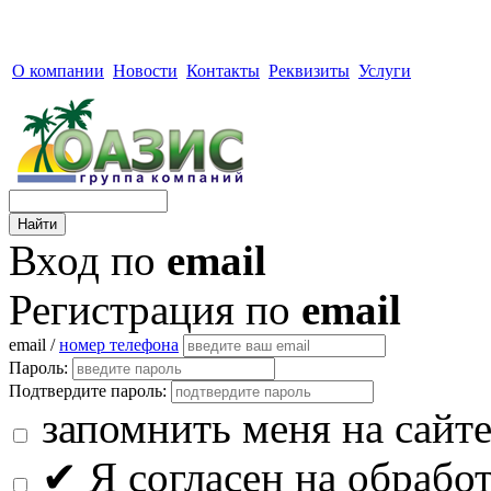
О компании
Новости
Контакты
Реквизиты
Услуги
Вход по
email
Регистрация по
email
email /
номер телефона
Пароль:
Подтвердите пароль:
запомнить меня на сайт
✔
Я согласен на обрабо