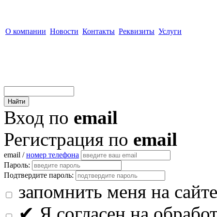
О компании
Новости
Контакты
Реквизиты
Услуги
Вход по
email
Регистрация по
email
email /
номер телефона
Пароль:
Подтвердите пароль:
запомнить меня на сайт
✔
Я согласен на обрабо