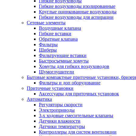
Гибкие воздуховоды
Гибкие воздуховоды изолированные
Круглые оцинкованные воздуховоды
Гибкие воздуховоды для аспирации
Сетевые элементы
Воздушные клапана
Гибкие вставки
Обратные клапана
Фильтры
Шиберы
Фильтрующие вставки
Быстросъемные хомуты
Хомуты для гибких воздуховодов
Шумоглушители
Бытовые компактные приточные установки, бризе
Фильтры и доп оборудование
Приточные установки
Аксессуары для приточных установок
Автоматика
Регуляторы скорости
Электроприводы
3-х ходовые смесительные клапаны
Датчики влажности
Датчики температуры
Контроллеры для систем вентиляции