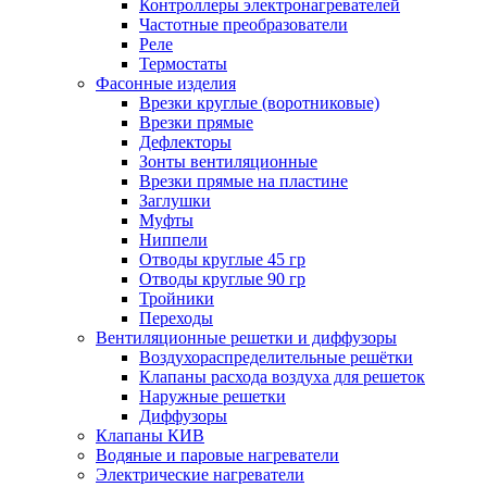
Контроллеры электронагревателей
Частотные преобразователи
Реле
Термостаты
Фасонные изделия
Врезки круглые (воротниковые)
Врезки прямые
Дефлекторы
Зонты вентиляционные
Врезки прямые на пластине
Заглушки
Муфты
Ниппели
Отводы круглые 45 гр
Отводы круглые 90 гр
Тройники
Переходы
Вентиляционные решетки и диффузоры
Воздухораспределительные решётки
Клапаны расхода воздуха для решеток
Наружные решетки
Диффузоры
Клапаны КИВ
Водяные и паровые нагреватели
Электрические нагреватели