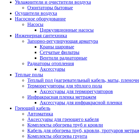
Увлажнители и очистители воздуха
Озонтаторы бытовые
Осушители воздуха
Насосное оборудование
Насосы
Циркуляционные насосы
Инженерная сантехника
Запорно-регулирующая арматура
Краны шаровые
Сетчатые фильтры
Вентили радиаторные
Радиаторы отопления
Аксессуары
Теплые полы
Теплый пол (нагревательный кабель, маты, пленоч
Терморегуляторы для тёплого пола
Аксессуары для терморегуляторов
Инфракрасная пленка метражем
Аксессуары для инфракрасной пленки
Греющий кабель
Автоматика
Аксессуары для греющего кабеля
Комплекты обогрева труб и кровли
Кабель для обогрева труб, кровли, тротуаров метраж
Комплекты обогрева грунта